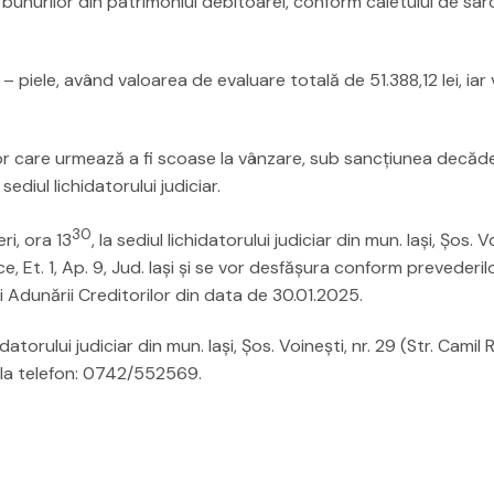
 bunurilor din patrimoniul debitoarei, conform caietului de sarc
 piele, având valoarea de evaluare totală de 51.388,12 lei, iar
r care urmează a fi scoase la vânzare, sub sancţiunea decăder
sediul lichidatorului judiciar.
30
ri, ora 13
, la sediul lichidatorului judiciar din mun. Iaşi, Șos. V
e, Et. 1, Ap. 9, Jud. Iași şi se vor desfăşura conform prevederilo
i Adunării Creditorilor din data de 30.01.2025.
atorului judiciar din mun. Iaşi, Șos. Voinești, nr. 29 (Str. Camil R
au la telefon: 0742/552569.