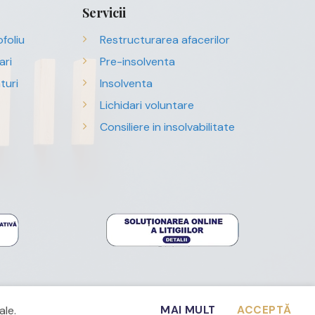
Servicii
foliu
Restructurarea afacerilor
ari
Pre-insolventa
turi
Insolventa
Lichidari voluntare
Consiliere in insolvabilitate
ale.
MAI MULT
ACCEPTĂ
Webdesign with ❤ by
CRYO