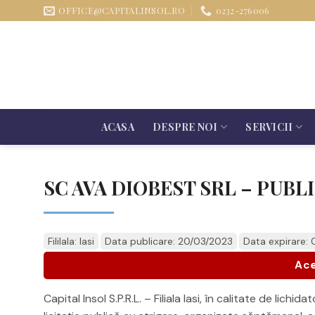
Sari
OFFICE@CAPITALINSOL.RO
0232-276006
la
conținut
ACASA
DESPRE NOI
SERVICII
SC AVA DIOBEST SRL – PUBL
Fililala: Iasi
Data publicare: 20/03/2023
Data expirare:
Ace
Capital Insol S.P.R.L. – Filiala Iasi, în calitate de lic