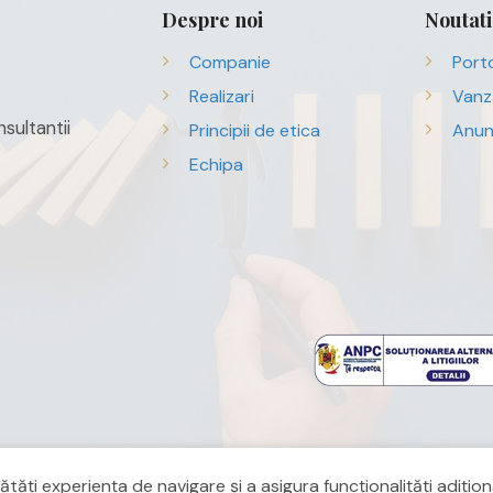
Despre noi
Noutati
Companie
Porto
Realizari
Vanz
sultantii
Principii de etica
Anun
Echipa
ți experiența de navigare și a asigura funcționalițăți adițion