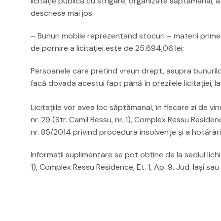
licitaţie publică cu strigare, organizate săptămanal, a
descriese mai jos:
– Bunuri mobile reprezentand stocuri – materii prime –
de pornire a licitaţiei este de 25.694,06 lei;
Persoanele care pretind vreun drept, asupra bunurilo
facă dovada acestui fapt până în prezilele licitaţiei, la 
Licitaţiile vor avea loc săptămanal, în fiecare zi de vine
nr. 29 (Str. Camil Ressu, nr. 1), Complex Ressu Residenc
nr. 85/2014 privind procedura insolvenţe şi a hotărâri
Informaţii suplimentare se pot obţine de la sediul lichid
1), Complex Ressu Residence, Et. 1, Ap. 9, Jud. Iași s