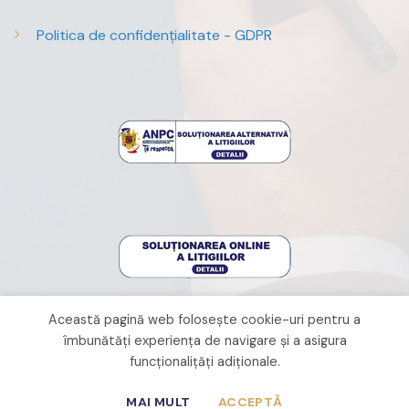
Politica de confidențialitate - GDPR
Această pagină web folosește cookie-uri pentru a
îmbunătăți experiența de navigare și a asigura
funcționalițăți adiționale.
Webdesign with ❤ by
CRYO
MAI MULT
ACCEPTĂ
Copyright 2026 ©
Capital Insol