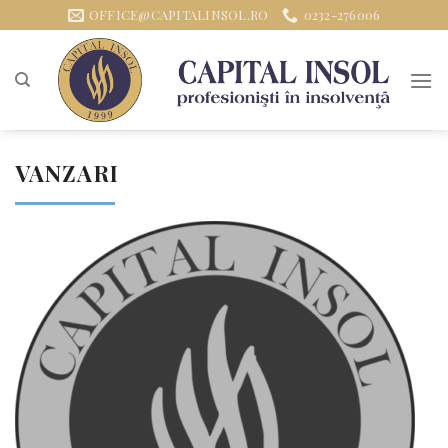
Sari
OFFICE@CAPITALINSOL.RO
0232-276006
la
conținut
VANZARI