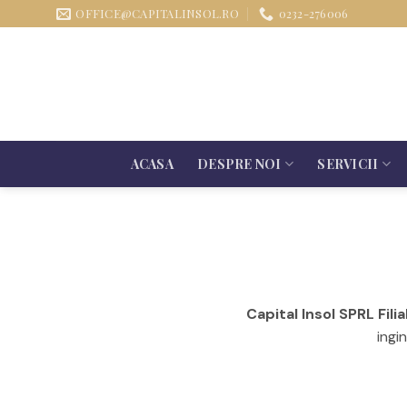
Sari
OFFICE@CAPITALINSOL.RO
0232-276006
la
conținut
ACASA
DESPRE NOI
SERVICII
Capital Insol SPRL Filial
ingi