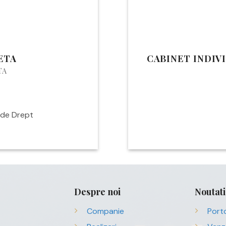
ETA
CABINET INDIV
TA
a de Drept
Despre noi
Noutati
Companie
Porto