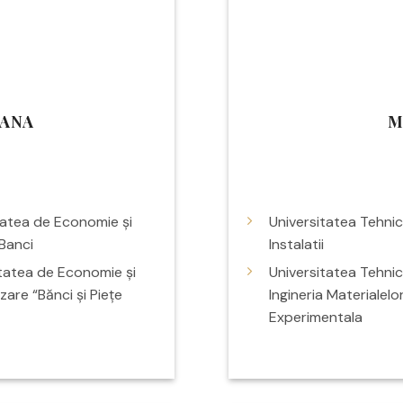
FANA
M
tatea de Economie și
Universitatea Tehni
 Banci
lnstalatii
ltatea de Economie și
Universitatea Tehnic
zare “Bănci și Piețe
Ingineria Materialelo
Experimentala