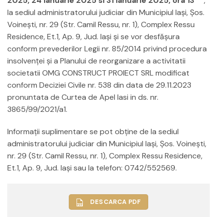
2025, 24 ianuarie 2025 si 31 ianuarie 2025, ora 13
,
la sediul administratorului judiciar din Municipiul Iași, Șos.
Voinești, nr. 29 (Str. Camil Ressu, nr. 1), Complex Ressu
Residence, Et.1, Ap. 9, Jud. Iași şi se vor desfăşura
conform prevederilor Legii nr. 85/2014 privind procedura
insolvenţei şi a Planului de reorganizare a activitatii
societatii OMG CONSTRUCT PROIECT SRL modificat
conform Deciziei Civile nr. 538 din data de 29.11.2023
pronuntata de Curtea de Apel Iasi in ds. nr.
3865/99/2021/a1.
Informaţii suplimentare se pot obţine de la sediul
administratorului judiciar din Municipiul Iași, Șos. Voinești,
nr. 29 (Str. Camil Ressu, nr. 1), Complex Ressu Residence,
Et.1, Ap. 9, Jud. Iași sau la telefon: 0742/552569.
DESCARCA PDF