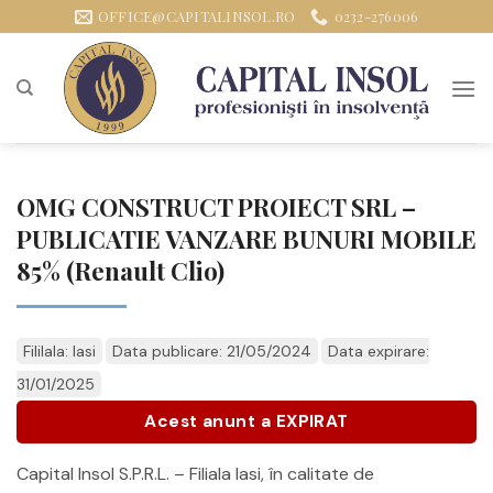
Sari
OFFICE@CAPITALINSOL.RO
0232-276006
la
conținut
OMG CONSTRUCT PROIECT SRL –
PUBLICATIE VANZARE BUNURI MOBILE
85% (Renault Clio)
Fililala: Iasi
Data publicare: 21/05/2024
Data expirare:
31/01/2025
Acest anunt a EXPIRAT
Capital Insol S.P.R.L. – Filiala Iasi, în calitate de