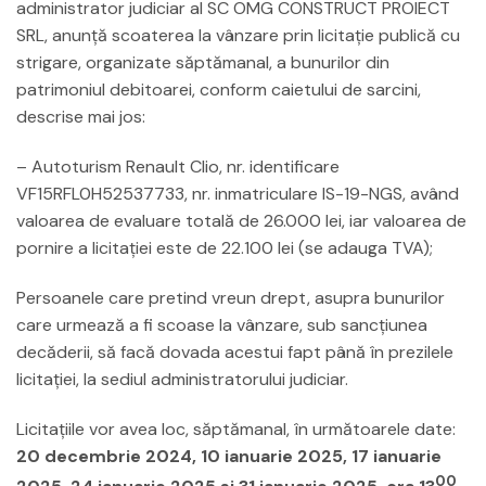
administrator judiciar al SC OMG CONSTRUCT PROIECT
SRL, anunţă scoaterea la vânzare prin licitaţie publică cu
strigare, organizate săptămanal, a bunurilor din
patrimoniul debitoarei, conform caietului de sarcini,
descrise mai jos:
– Autoturism Renault Clio, nr. identificare
VF15RFL0H52537733, nr. inmatriculare IS-19-NGS, având
valoarea de evaluare totală de 26.000 lei, iar valoarea de
pornire a licitaţiei este de 22.100 lei (se adauga TVA);
Persoanele care pretind vreun drept, asupra bunurilor
care urmează a fi scoase la vânzare, sub sancţiunea
decăderii, să facă dovada acestui fapt până în prezilele
licitaţiei, la sediul administratorului judiciar.
Licitaţiile vor avea loc, săptămanal, în următoarele date:
20 decembrie 2024, 10 ianuarie 2025, 17 ianuarie
00