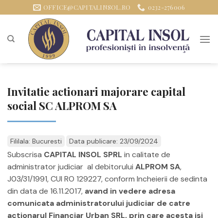
Sari
OFFICE@CAPITALINSOL.RO
0232-276006
la
conținut
Invitatie actionari majorare capital
social SC ALPROM SA
Fililala: Bucuresti
Data publicare: 23/09/2024
Subscrisa
CAPITAL INSOL SPRL
in calitate de
administrator judiciar al debitorului
ALPROM SA
,
J03/31/1991, CUI RO 129227, conform Incheierii de sedinta
din data de 16.11.2017,
avand in vedere adresa
comunicata administratorului judiciar de catre
actionarul Financiar Urban SRL, prin care acesta isi