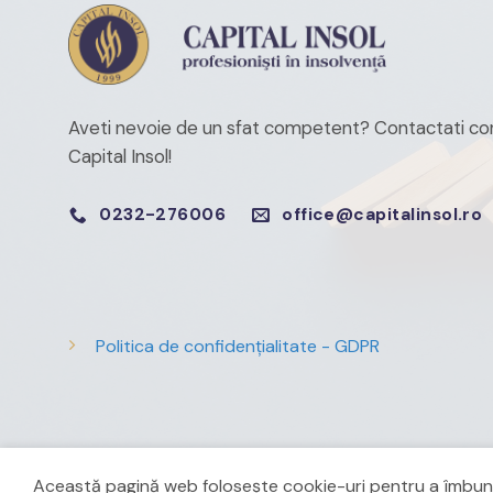
Aveti nevoie de un sfat competent?
Contactati con
Capital Insol!
0232-276006
office@capitalinsol.ro
Politica de confidențialitate - GDPR
Copyright 2026 ©
Capital Insol
Această pagină web folosește cookie-uri pentru a îmbunătă