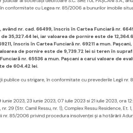
tor judiciar al societaţii debitoare S.C. SIRETUL PAŞCANI S.A., an
e în conformitate cu Legea nr. 85/2006 a bunurilor imobile situ
 având nr. cad. 66499, înscris în Cartea Funciară nr. 664
de 35,327.44 lei, iar valoarea de pornire este de 12,364.6
211, înscris în Cartea Funciară nr. 69211 a mun. Paşcani, 
valoarea de pornire este de 9,739.72 lei si teren în supra
 Funciară nr. 65536 a mun. Paşcani a carui valoare de eva
te de 604.42 lei.
taţii publice cu strigare, în conformitate cu prevederile Legii nr
 iunie 2023, 23 iunie 2023, 07 iulie 2023 si 21 iulie 2023, ora 12:
i, nr. 29 (Str. Camil Ressu, nr. 1), Complex Ressu Residence, Et. 1,
ii nr. 85/2006 privind procedura insolvenţei şi a hotărârii Adun