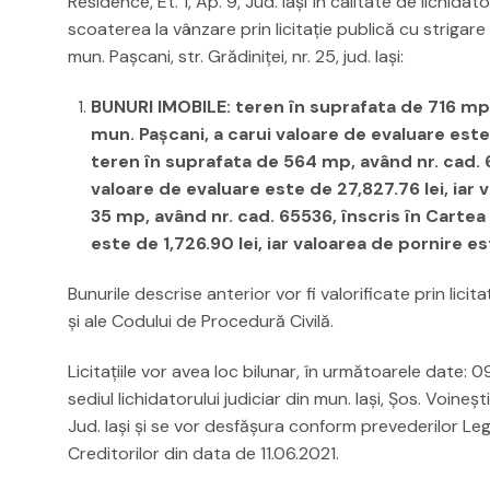
Residence, Et. 1, Ap. 9, Jud. Iași în calitate de lichida
scoaterea la vânzare prin licitaţie publică cu strigar
mun. Paşcani, str. Grădiniţei, nr. 25, jud. Iaşi:
BUNURI IMOBILE:
teren în suprafata de 716 mp,
mun. Paşcani, a carui valoare de evaluare este 
teren în suprafata de 564 mp, având nr. cad. 69
valoare de evaluare este de 27,827.76 lei, iar 
35 mp, având nr. cad. 65536, înscris în Cartea
este de 1,726.90 lei, iar valoarea de pornire es
Bunurile descrise anterior vor fi valorificate prin lici
şi ale Codului de Procedură Civilă.
Licitaţiile vor avea loc bilunar, în următoarele date: 09
sediul lichidatorului judiciar din mun. Iaşi, Șos. Voineșt
Jud. Iași şi se vor desfăşura conform prevederilor Leg
Creditorilor din data de 11.06.2021.