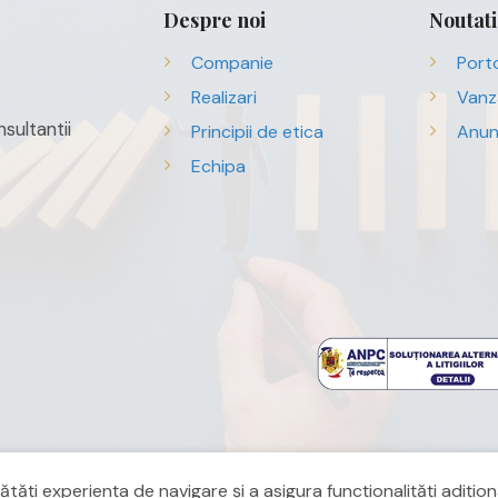
Despre noi
Noutati
Companie
Porto
Realizari
Vanz
sultantii
Principii de etica
Anun
Echipa
ți experiența de navigare și a asigura funcționalițăți adițion