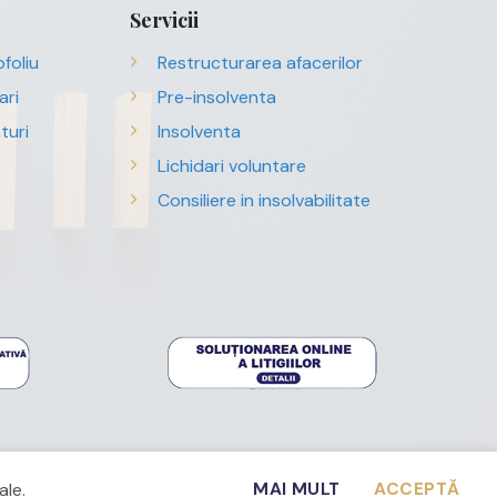
Servicii
foliu
Restructurarea afacerilor
ari
Pre-insolventa
turi
Insolventa
Lichidari voluntare
Consiliere in insolvabilitate
ale.
MAI MULT
ACCEPTĂ
Webdesign with ❤ by
CRYO