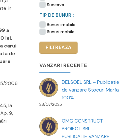
unţă
Suceava
ate în
TIP DE BUNURI:
Bunuri imobile
99 a
Bunuri mobile
0 lei,
a carui
fata de
luare
VANZARI RECENTE
DELSOEL SRL – Publicatie
. 85/2006
de vanzare Stocuri Marfa
100%
28/07/2025
45, la
 Ap. 9,
ării
OMG CONSTRUCT
PROIECT SRL –
PUBLICATIE VANZARE