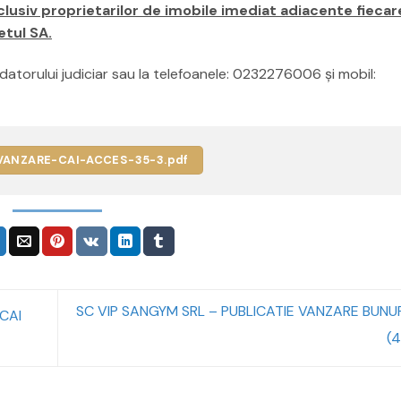
usiv proprietarilor de imobile imediat adiacente fiecare
etul SA.
idatorului judiciar sau la telefoanele: 0232276006 şi mobil:
VANZARE-CAI-ACCES-35-3.pdf
SC VIP SANGYM SRL – PUBLICATIE VANZARE BUNUR
CAI
(