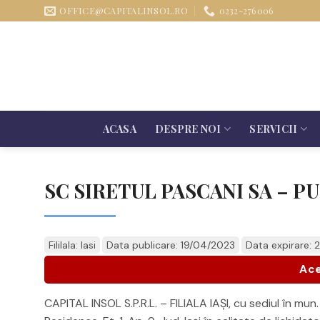
Sari
OFFICE@CAPITALINSOL.RO
0232-276006
la
conținut
ACASA
DESPRE NOI
SERVICII
SC SIRETUL PASCANI SA – PU
Fililala: Iasi
Data publicare: 19/04/2023
Data expirare: 
Ace
CAPITAL INSOL S.P.R.L. – FILIALA IAŞI, cu sediul în mun. 