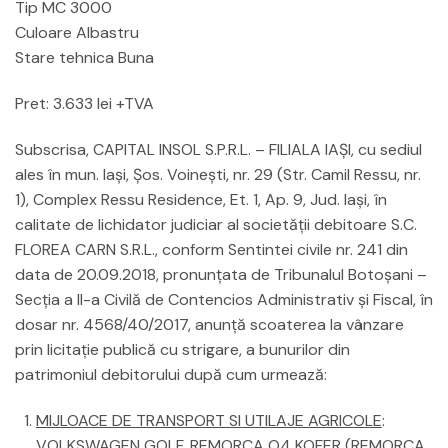
Tip MC 3000
Culoare Albastru
Stare tehnica Buna
Pret: 3.633 lei +TVA
Subscrisa, CAPITAL INSOL S.P.R.L. – FILIALA IAŞI, cu sediul
ales în mun. Iaşi, Șos. Voinești, nr. 29 (Str. Camil Ressu, nr.
1), Complex Ressu Residence, Et. 1, Ap. 9, Jud. Iași, în
calitate de lichidator judiciar al societăţii debitoare S.C.
FLOREA CARN S.R.L., conform Sentintei civile nr. 241 din
data de 20.09.2018, pronunţata de Tribunalul Botoşani –
Secţia a II-a Civilă de Contencios Administrativ şi Fiscal, în
dosar nr. 4568/40/2017, anunţă scoaterea la vânzare
prin licitaţie publică cu strigare, a bunurilor din
patrimoniul debitorului după cum urmează:
MIJLOACE DE TRANSPORT SI UTILAJE AGRICOLE
:
VOLKSWAGEN GOLF, REMORCA O4 KOFER (REMORCA