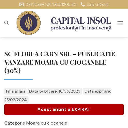
Sari
OFFICE@CAPITALINSOL.RO
0232-276006
la
conținut
SC FLOREA CARN SRL – PUBLICATIE
VANZARE MOARA CU CIOCANELE
(30%)
Fililala: Iasi
Data publicare: 16/05/2023
Data expirare:
23/02/2024
Acest anunt a EXPIRAT
Categorie Moara cu ciocanele