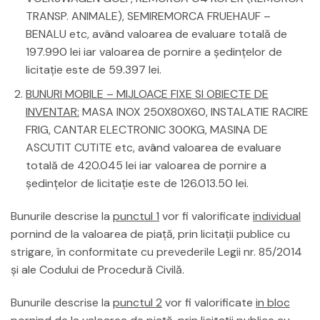
TRANSP. ANIMALE), SEMIREMORCA FRUEHAUF –
BENALU etc, având valoarea de evaluare totală de
197.990 lei iar valoarea de pornire a şedinţelor de
licitaţie este de 59.397 lei.
BUNURI MOBILE – MIJLOACE FIXE SI OBIECTE DE
INVENTAR:
MASA INOX 250X80X60, INSTALATIE RACIRE
FRIG, CANTAR ELECTRONIC 300KG, MASINA DE
ASCUTIT CUTITE etc, având valoarea de evaluare
totală de 420.045 lei iar valoarea de pornire a
şedinţelor de licitaţie este de 126.013.50 lei.
Bunurile descrise la
punctul 1
vor fi valorificate
individual
pornind de la valoarea de piață, prin licitaţii publice cu
strigare, în conformitate cu prevederile Legii nr. 85/2014
şi ale Codului de Procedură Civilă.
Bunurile descrise la
punctul 2
vor fi valorificate
in bloc