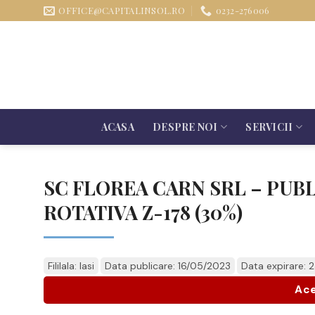
Sari
OFFICE@CAPITALINSOL.RO
0232-276006
la
conținut
ACASA
DESPRE NOI
SERVICII
SC FLOREA CARN SRL – PUB
ROTATIVA Z-178 (30%)
Fililala: Iasi
Data publicare: 16/05/2023
Data expirare: 
Ace