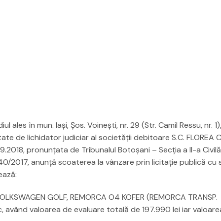
l ales în mun. Iaşi, Șos. Voinești, nr. 29 (Str. Camil Ressu, nr. 1)
litate de lichidator judiciar al societăţii debitoare S.C. FLOREA
.09.2018, pronunţata de Tribunalul Botoşani – Secţia a II-a Civil
40/2017, anunţă scoaterea la vânzare prin licitaţie publică cu s
ează:
VOLKSWAGEN GOLF, REMORCA O4 KOFER (REMORCA TRANSP.
ând valoarea de evaluare totală de 197.990 lei iar valoare