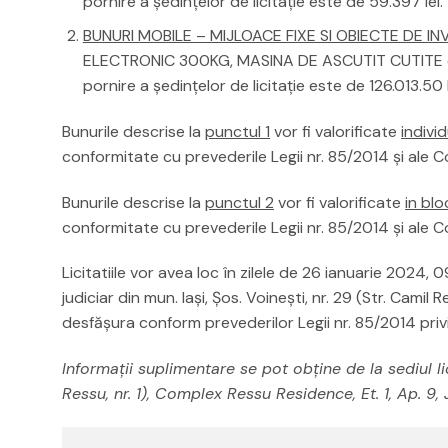
pornire a şedinţelor de licitaţie este de 59.397 lei.
BUNURI MOBILE – MIJLOACE FIXE SI OBIECTE DE IN
ELECTRONIC 300KG, MASINA DE ASCUTIT CUTITE etc,
pornire a şedinţelor de licitaţie este de 126.013.50 l
Bunurile descrise la
punctul 1
vor fi valorificate
individ
conformitate cu prevederile Legii nr. 85/2014 şi ale C
Bunurile descrise la
punctul 2
vor fi valorificate
in blo
conformitate cu prevederile Legii nr. 85/2014 şi ale C
Licitatiile vor avea loc în zilele de 26 ianuarie 2024, 
judiciar din mun. Iaşi, Șos. Voinești, nr. 29 (Str. Camil 
desfăşura conform prevederilor Legii nr. 85/2014 privi
Informaţii suplimentare se pot obţine de la sediul lic
Ressu, nr. 1), Complex Ressu Residence, Et. 1, Ap. 9