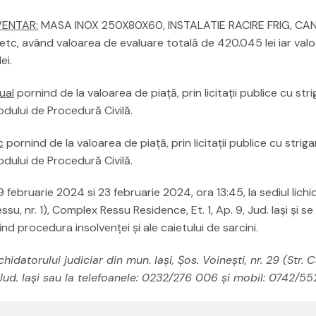
VENTAR:
MASA INOX 250X80X60, INSTALATIE RACIRE FRIG, CA
 având valoarea de evaluare totală de 420.045 lei iar val
ei.
ual
pornind de la valoarea de piață, prin licitaţii publice cu stri
odului de Procedură Civilă.
c
pornind de la valoarea de piață, prin licitaţii publice cu strigar
odului de Procedură Civilă.
09 februarie 2024 si 23 februarie 2024, ora 13:45, la sediul lichi
Ressu, nr. 1), Complex Ressu Residence, Et. 1, Ap. 9, Jud. Iași şi se
nd procedura insolvenţei şi ale caietului de sarcini.
hidatorului judiciar din mun. Iaşi, Șos. Voinești, nr. 29 (Str. 
, Jud. Iași sau la telefoanele: 0232/276 006 şi mobil: 0742/5