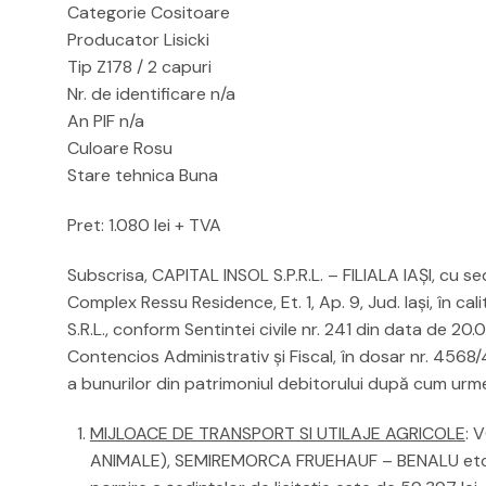
Categorie Cositoare
Producator Lisicki
Tip Z178 / 2 capuri
Nr. de identificare n/a
An PIF n/a
Culoare Rosu
Stare tehnica Buna
Pret: 1.080 lei + TVA
Subscrisa, CAPITAL INSOL S.P.R.L. – FILIALA IAŞI, cu sediu
Complex Ressu Residence, Et. 1, Ap. 9, Jud. Iași, în ca
S.R.L., conform Sentintei civile nr. 241 din data de 20
Contencios Administrativ şi Fiscal, în dosar nr. 4568/
a bunurilor din patrimoniul debitorului după cum urm
MIJLOACE DE TRANSPORT SI UTILAJE AGRICOLE
: 
ANIMALE), SEMIREMORCA FRUEHAUF – BENALU etc, av