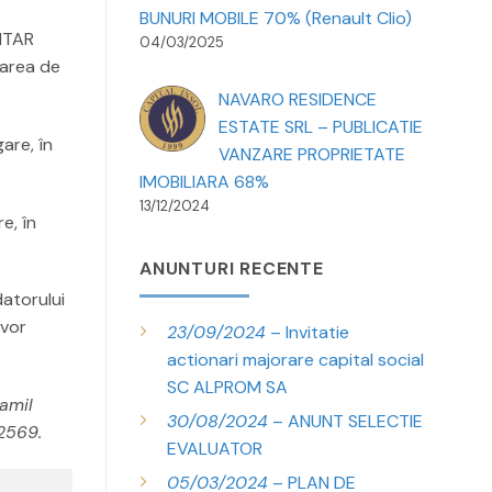
BUNURI MOBILE 70% (Renault Clio)
NTAR
04/03/2025
oarea de
NAVARO RESIDENCE
ESTATE SRL – PUBLICATIE
gare, în
VANZARE PROPRIETATE
IMOBILIARA 68%
13/12/2024
e, în
ANUNTURI RECENTE
datorului
 vor
23/09/2024
– Invitatie
actionari majorare capital social
SC ALPROM SA
Camil
30/08/2024
– ANUNT SELECTIE
52569.
EVALUATOR
05/03/2024
– PLAN DE