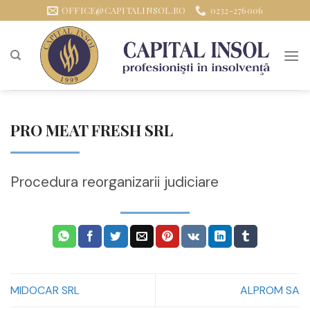
Sari
OFFICE@CAPITALINSOL.RO
0232-276006
la
conținut
PRO MEAT FRESH SRL
Procedura reorganizarii judiciare
MIDOCAR SRL
ALPROM SA