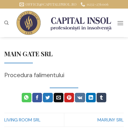
Sari
OFFICE@CAPITALINSOL.RO
0232-276006
la
conținut
MAIN GATE SRL
Procedura falimentului
LIVING ROOM SRL
MARUNY SRL