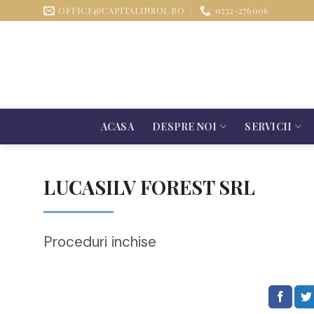
Sari
OFFICE@CAPITALINSOL.RO
0232-276006
la
conținut
ACASA
DESPRE NOI
SERVICII
LUCASILV FOREST SRL
Proceduri inchise