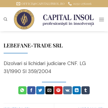
Sari
OFFICE@CAPITALINSOL.RO
0232-276006
la
conținut
LEBEFANE-TRADE SRL
Dizolvari si lichidari judiciare CNF. LG
31/1990 SI 359/2004