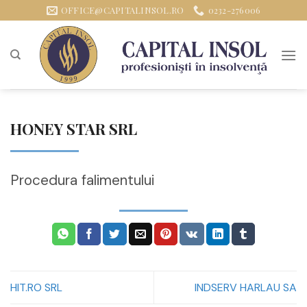
Sari
OFFICE@CAPITALINSOL.RO
0232-276006
la
conținut
HONEY STAR SRL
Procedura falimentului
HIT.RO SRL
INDSERV HARLAU SA