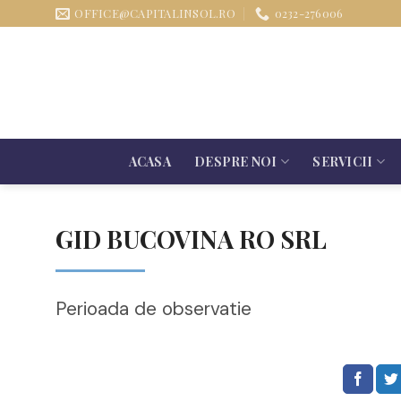
Sari
OFFICE@CAPITALINSOL.RO
0232-276006
la
conținut
ACASA
DESPRE NOI
SERVICII
GID BUCOVINA RO SRL
Perioada de observatie