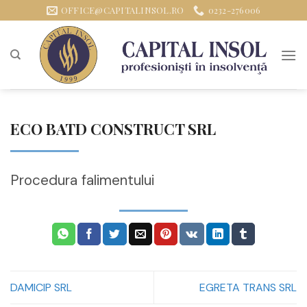
Sari
OFFICE@CAPITALINSOL.RO
0232-276006
la
conținut
ECO BATD CONSTRUCT SRL
Procedura falimentului
DAMICIP SRL
EGRETA TRANS SRL