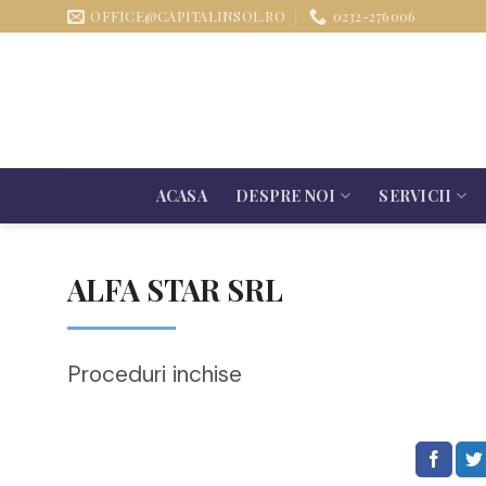
Sari
OFFICE@CAPITALINSOL.RO
0232-276006
la
conținut
ACASA
DESPRE NOI
SERVICII
ALFA STAR SRL
Proceduri inchise